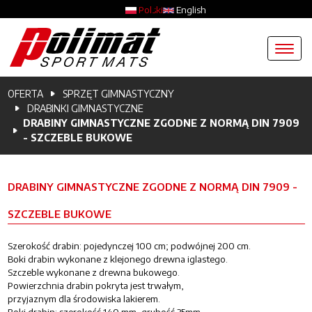
Przejdź do treści
Polski
English
Ścieżka nawigacyjna
OFERTA
SPRZĘT GIMNASTYCZNY
DRABINKI GIMNASTYCZNE
DRABINY GIMNASTYCZNE ZGODNE Z NORMĄ DIN 7909
- SZCZEBLE BUKOWE
DRABINY GIMNASTYCZNE ZGODNE Z NORMĄ DIN 7909 -
SZCZEBLE BUKOWE
Szerokość drabin: pojedynczej 100 cm; podwójnej 200 cm.
Boki drabin wykonane z klejonego drewna iglastego.
Szczeble wykonane z drewna bukowego.
Powierzchnia drabin pokryta jest trwałym,
przyjaznym dla środowiska lakierem.
Boki drabin: szerokość 140 mm, grubość 35mm.