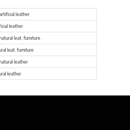
rtificial leather
ificial leather
atural leat. furniture
ral leat. furniture
 natural leather
ural leather