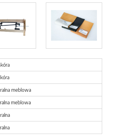
Image
 skóra
skóra
uralna meblowa
uralna meblowa
ralna
ralna