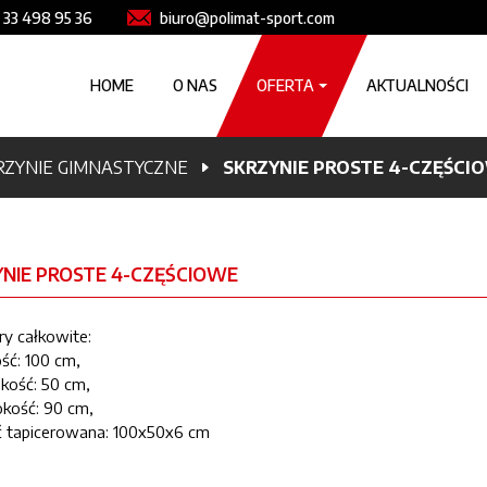
e
Image
 33 498 95 36
biuro@polimat-sport.com
Główna nawigacja
HOME
O NAS
OFERTA
AKTUALNOŚCI
a
RZYNIE GIMNASTYCZNE
SKRZYNIE PROSTE 4-CZĘŚCI
YNIE PROSTE 4-CZĘŚCIOWE
y całkowite:
ść: 100 cm,
kość: 50 cm,
kość: 90 cm,
ć tapicerowana: 100x50x6 cm