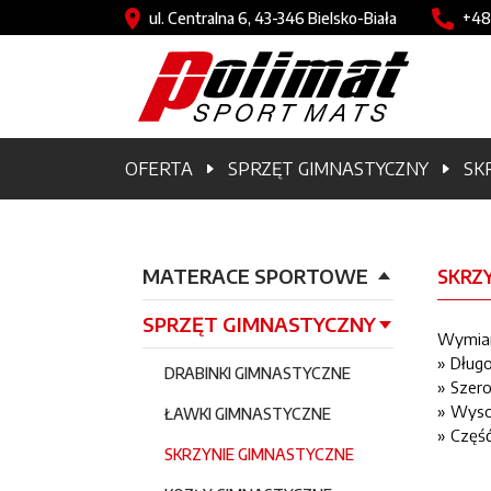
Przejdź do treści
Image
Imag
ul. Centralna 6, 43-346 Bielsko-Biała
+48
Ścieżka nawigacyjn
OFERTA
SPRZĘT GIMNASTYCZNY
SK
Główna nawigacja
MATERACE SPORTOWE
SKRZ
SPRZĘT GIMNASTYCZNY
Wymiar
» Długo
DRABINKI GIMNASTYCZNE
» Szero
» Wyso
ŁAWKI GIMNASTYCZNE
» Częś
SKRZYNIE GIMNASTYCZNE